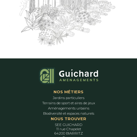
NOS MÉTIERS
Jardins particuliers
Terrains de sport et aires de jeux
Aménagements urbains
Biodiversité et espaces naturels
NOUS TROUVER
SEE GUICHARD
11 rue Chapelet
64200 BIARRITZ