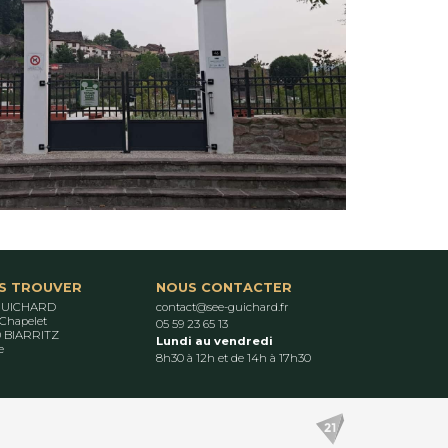
S TROUVER
NOUS CONTACTER
GUICHARD
contact@see-guichard.fr
 Chapelet
05 59 23 65 13
 BIARRITZ
Lundi au vendredi
e
8h30 à 12h et de 14h à 17h30