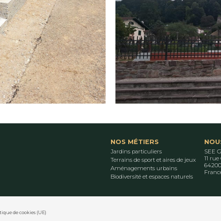
NOS MÉTIERS
NOU
Jardins particuliers
SEE 
11 rue
Terrains de sport et aires de jeux
64200
Aménagements urbains
Franc
Biodiversité et espaces naturels
tique de cookies (UE)