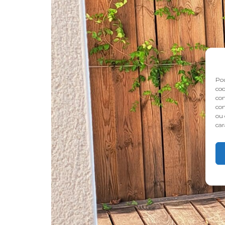
Pou
coo
con
com
ou 
car