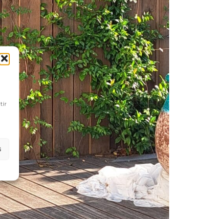
tir
s