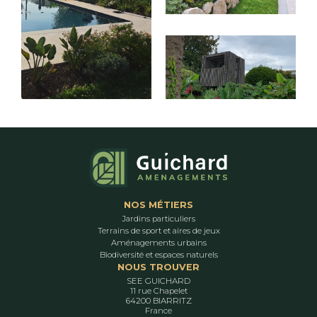
NOS MÉTIERS
Jardins particuliers
Terrains de sport et aires de jeux
Aménagements urbains
Biodiversité et espaces naturels
NOUS TROUVER
SEE GUICHARD
11 rue Chapelet
64200 BIARRITZ
France