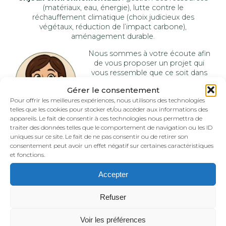
(matériaux, eau, énergie), lutte contre le
réchauffement climatique (choix judicieux des
végétaux, réduction de l’impact carbone),
aménagement durable.
Nous sommes à votre écoute afin
de vous proposer un projet qui
vous ressemble que ce soit dans
votre jardin, au sein de nos
Gérer le consentement
bureaux ou par visio. Pauline sera
Pour offrir les meilleures expériences, nous utilisons des technologies
votre
interlocutrice
, du projet à
telles que les cookies pour stocker et/ou accéder aux informations des
la réalisation de votre jardin, afin de
appareils. Le fait de consentir à ces technologies nous permettra de
faciliter l’ensemble de vos
traiter des données telles que le comportement de navigation ou les ID
échanges et assurer un suivi de qualité.
uniques sur ce site. Le fait de ne pas consentir ou de retirer son
consentement peut avoir un effet négatif sur certaines caractéristiques
Une fois votre projet défini, nos équipes donneront vie
et fonctions.
à vos envies. Chaque équipe spécialisée dans son
domaine apportera son savoir-faire afin de vous
Accepter
proposer des
ouvrages de qualité.
Au fil des saisons, vous redécouvrirez votre jardin
,
Refuser
grâce aux changements de couleurs des feuillages, aux
floraisons, qu’elles soient précoces ou tardives, aux
Voir les préférences
différents ombrages des arbres en fonction de la