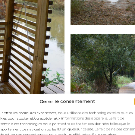
Gérer le consentement
r offrir les meilleures expériences, nous utilisons des technologies telles que les
kies pour stocker et/ou accéder aux informations des appareils. Le fait de
sentir à ces technologies nous permettra de traiter des données telles que le
portement de navigation ou les ID uniques sur ce site. Le fait de ne pas consen
de retirer son consentement peut avoir un effet négatif sur certaines