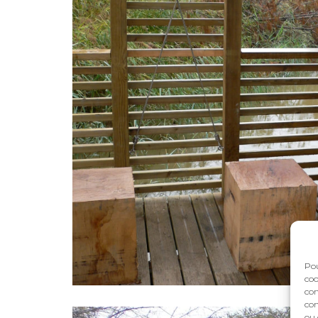
Pou
coo
con
com
ou 